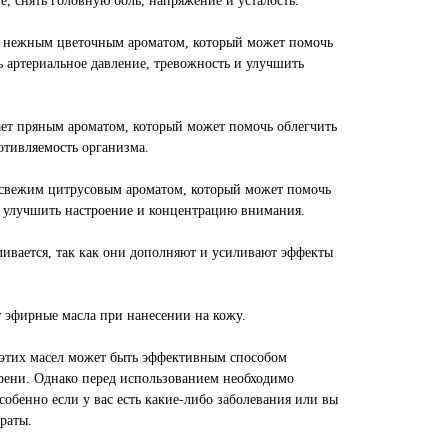
, снять головную боль, напряжение и усталость.
т нежным цветочным ароматом, который может помочь
ь артериальное давление, тревожность и улучшить
ет пряным ароматом, который может помочь облегчить
отивляемость организма.
 свежим цитрусовым ароматом, который может помочь
ь, улучшить настроение и концентрацию внимания.
ливается, так как они дополняют и усиливают эффекты
т эфирные масла при нанесении на кожу.
 этих масел может быть эффективным способом
рени. Однако перед использованием необходимо
особенно если у вас есть какие-либо заболевания или вы
раты.