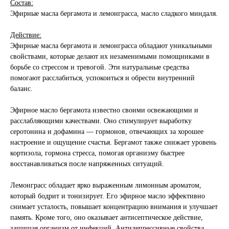
Состав:
Эфирные масла бергамота и лемонграсса, масло сладкого миндаля.
Действие:
Эфирные масла бергамота и лемонграсса обладают уникальными
свойствами, которые делают их незаменимыми помощниками в
борьбе со стрессом и тревогой. Эти натуральные средства
помогают расслабиться, успокоиться и обрести внутренний
баланс.
Эфирное масло бергамота известно своими освежающими и
расслабляющими качествами. Оно стимулирует выработку
серотонина и дофамина — гормонов, отвечающих за хорошее
настроение и ощущение счастья. Бергамот также снижает уровень
кортизола, гормона стресса, помогая организму быстрее
восстанавливаться после напряженных ситуаций.
Лемонграсс обладает ярко выраженным лимонным ароматом,
который бодрит и тонизирует. Его эфирное масло эффективно
снимает усталость, повышает концентрацию внимания и улучшает
память. Кроме того, оно оказывает антисептическое действие,
защищая организм от инфекций. Антидепрессивные свойства