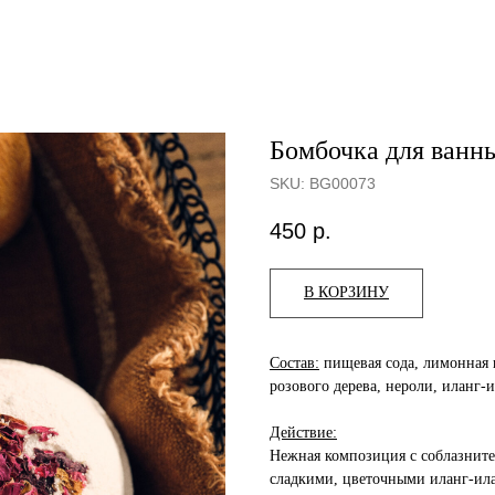
Бомбочка для ванн
SKU:
BG00073
450
р.
В КОРЗИНУ
Состав:
пищевая сода, лимонная к
розового дерева, нероли, иланг‑и
Действие:
Нежная композиция с соблазните
сладкими, цветочными иланг-ила