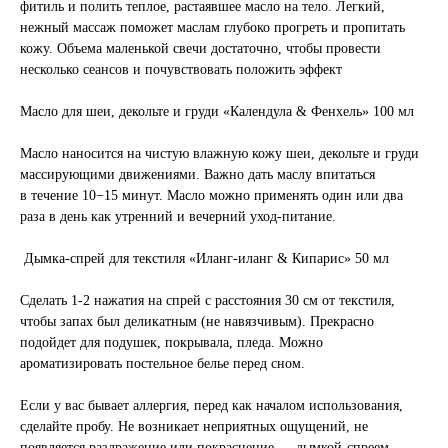
фитиль и полить теплое, растаявшее масло на тело. Легкий,
нежный массаж поможет маслам глубоко прогреть и пропитать
кожу. Объема маленькой свечи достаточно, чтобы провести
несколько сеансов и почувствовать положить эффект
Масло для шеи, декольте и груди «Календула & Фенхель» 100 мл
Масло наносится на чистую влажную кожу шеи, декольте и груди
массирующими движениями. Важно дать маслу впитаться
в течение 10−15 минут. Масло можно применять один или два
раза в день как утренний и вечерний уход-питание.
Дымка-спрей для текстиля «Иланг-иланг & Кипарис» 50 мл
Сделать 1-2 нажатия на спрей с расстояния 30 см от текстиля,
чтобы запах был деликатным (не навязчивым). Прекрасно
подойдет для подушек, покрывала, пледа. Можно
ароматизировать постельное белье перед сном.
Если у вас бывает аллергия, перед как началом использования,
сделайте пробу. Не возникает неприятных ощущений, не
появляется раздражение или покраснение — дымкой-спреем