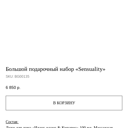
Большой подарочный набор «Sensuality»
SKU:
BG00135
6 850
р.
В КОРЗИНУ
Состав:
Духи для дома «Иланг-иланг & Кипарис» 100 мл, Массажная