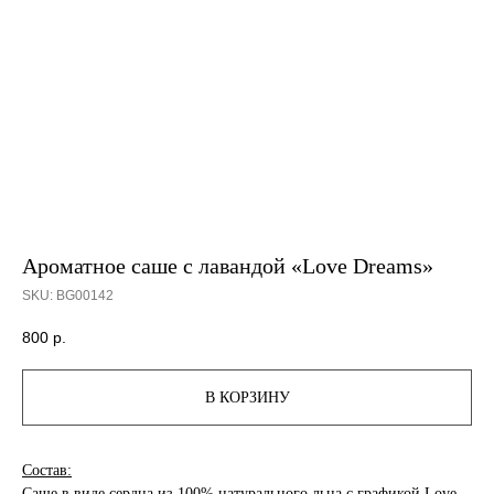
Ароматное саше с лавандой «Love Dreams»
SKU:
BG00142
800
р.
В КОРЗИНУ
Состав:
Саше в виде сердца из 100% натурального льна с графикой Love