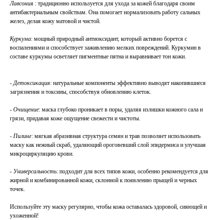
Лавсония
: традиционно используется для ухода за кожей благодаря своим
антибактериальным свойствам. Она помогает нормализовать работу сальных
желез, делая кожу матовой и чистой.
Куркума
: мощный природный антиоксидант, который активно борется с
воспалениями и способствует заживлению мелких повреждений. Куркумин в
составе куркумы осветляет пигментные пятна и выравнивает тон кожи.
-
Детоксикация
: натуральные компоненты эффективно выводят накопившиеся
загрязнения и токсины, способствуя обновлению клеток.
-
Очищение
: маска глубоко проникает в поры, удаляя излишки кожного сала и
грязи, придавая коже ощущение свежести и чистоты.
-
Пилинг
: мягкая абразивная структура семян и трав позволяет использовать
маску как нежный скраб, удаляющий ороговевший слой эпидермиса и улучшая
микроциркуляцию крови.
-
Универсальность
: подходит для всех типов кожи, особенно рекомендуется для
жирной и комбинированной кожи, склонной к появлению прыщей и черных
точек.
Используйте эту маску регулярно, чтобы кожа оставалась здоровой, сияющей и
ухоженной!