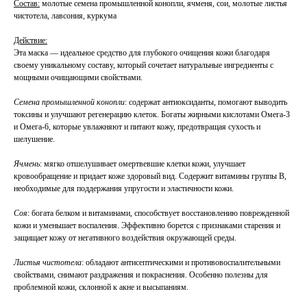
Состав:
молотые семена промышленной конопли, ячменя, сои, молотые листья
чистотела, лавсония, куркума
Действие:
Эта маска — идеальное средство для глубокого очищения кожи благодаря
своему уникальному составу, который сочетает натуральные ингредиенты с
мощными очищающими свойствами.
Семена промышленной конопли
: содержат антиоксиданты, помогают выводить
токсины и улучшают регенерацию клеток. Богаты жирными кислотами Омега-3
и Омега-6, которые увлажняют и питают кожу, предотвращая сухость и
шелушение.
Ячмень
: мягко отшелушивает омертвевшие клетки кожи, улучшает
кровообращение и придает коже здоровый вид. Содержит витамины группы B,
необходимые для поддержания упругости и эластичности кожи.
Соя
: богата белком и витаминами, способствует восстановлению поврежденной
кожи и уменьшает воспаления. Эффективно борется с признаками старения и
защищает кожу от негативного воздействия окружающей среды.
Листья чистотела
: обладают антисептическими и противовоспалительными
свойствами, снимают раздражения и покраснения. Особенно полезны для
проблемной кожи, склонной к акне и высыпаниям.