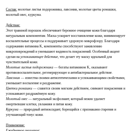
Состав:
молотые листья подорожника, лавсонии, молотые цветы ромашки,
молотый овес, куркума.
Действие:
Этот травяной порошок обеспечивает бережное очищение кожи благодаря
натуральным компонентам. Маска ускоряет восстановление кожи, минимизирует
воспалительные процессы и поддерживает здоровую микрофлору. Благодаря
содержанию витамина K, компоненты способствуют заживлению
микроповреждений и уменьшают видимость покраснений. Особенный акцент
сделан на
успокаивающее действие
, что делает эту маску идеальной для
чувствительной кожи.
Молотые листья подорожника
— богаты витамином K, оказывают
противовоспалительное, регенерирующее и антибактериальное действие.
Лавсония
— известна своими антисептическими и успокаивающими свойствами,
уменьшает воспаление и раздражение.
Цветки ромашки
— славятся своим мягким действием, снимают покраснения и
успокаивают раздражённую кожу.
Молотый овес
— натуральный эксфолиант, который нежно удаляет
омертвевшие клетки, увлажняя и питая кожу.
Куркума
— природный антиоксидант, борющийся с признаками старения и
улучшающий тонус кожи.
Применение:
Ежедневное очищение
: